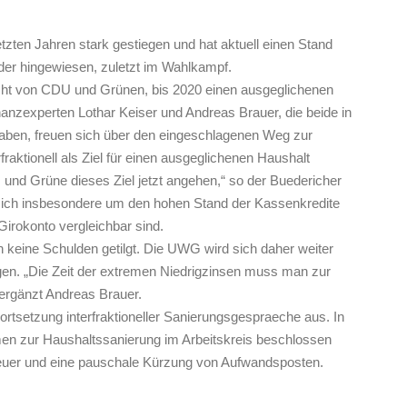
tzten Jahren stark gestiegen und hat aktuell einen Stand
er hingewiesen, zuletzt im Wahlkampf.
cht von CDU und Grünen, bis 2020 einen ausgeglichenen
anzexperten Lothar Keiser und Andreas Brauer, die beide in
t haben, freuen sich über den eingeschlagenen Weg zur
raktionell als Ziel für einen ausgeglichenen Haushalt
und Grüne dieses Ziel jetzt angehen,“ so der Buedericher
 sich insbesondere um den hohen Stand der Kassenkredite
irokonto vergleichbar sind.
 keine Schulden getilgt. Die UWG wird sich daher weiter
en. „Die Zeit der extremen Niedrigzinsen muss man zur
ergänzt Andreas Brauer.
ortsetzung interfraktioneller Sanierungsgespraeche aus. In
en zur Haushaltssanierung im Arbeitskreis beschlossen
euer und eine pauschale Kürzung von Aufwandsposten.