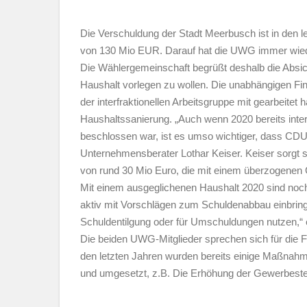
Die Verschuldung der Stadt Meerbusch ist in den le
von 130 Mio EUR. Darauf hat die UWG immer wied
Die Wählergemeinschaft begrüßt deshalb die Absi
Haushalt vorlegen zu wollen. Die unabhängigen Fin
der interfraktionellen Arbeitsgruppe mit gearbeite
Haushaltssanierung. „Auch wenn 2020 bereits interf
beschlossen war, ist es umso wichtiger, dass CDU 
Unternehmensberater Lothar Keiser. Keiser sorgt
von rund 30 Mio Euro, die mit einem überzogenen G
Mit einem ausgeglichenen Haushalt 2020 sind noch
aktiv mit Vorschlägen zum Schuldenabbau einbring
Schuldentilgung oder für Umschuldungen nutzen,“ 
Die beiden UWG-Mitglieder sprechen sich für die F
den letzten Jahren wurden bereits einige Maßnahm
und umgesetzt, z.B. Die Erhöhung der Gewerbest