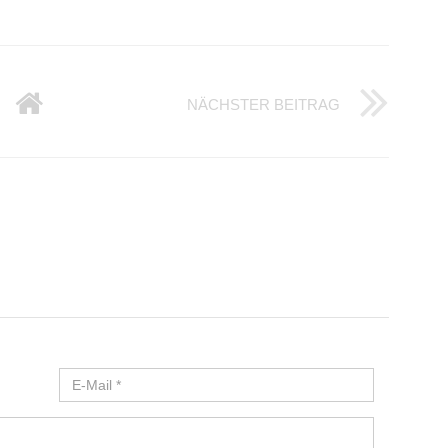
G IN MEERBUSCH AN ÖRTLICHER UMGEBUNG ORIENTIEREN
UWG FÜR SPA
NÄCHSTER BEITRAG