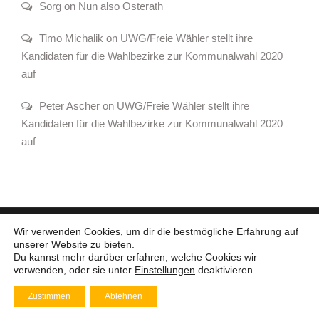
Sorg on Nun also Osterath
Timo Michalik on UWG/Freie Wähler stellt ihre
Kandidaten für die Wahlbezirke zur Kommunalwahl 2020
auf
Peter Ascher on UWG/Freie Wähler stellt ihre
Kandidaten für die Wahlbezirke zur Kommunalwahl 2020
auf
Wir verwenden Cookies, um dir die bestmögliche Erfahrung auf
unserer Website zu bieten.
© 2010 - 2026 UWG Meerbusch | All Rights Reserved
Du kannst mehr darüber erfahren, welche Cookies wir
verwenden, oder sie unter
Einstellungen
deaktivieren.
Kontakt /
Impressum /
Datenschutz /
Zustimmen
Ablehnen