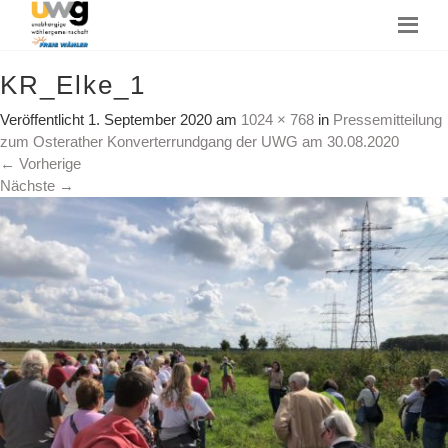
KR_Elke_1
Veröffentlicht
1. September 2020
am
1024 × 768
in
Pressemitteilung
zum Osterather Konverterrundgang der UWG am 30.08.2020
←
Vorherige
Nächste
→